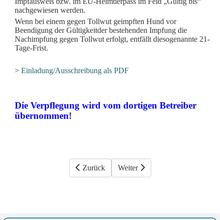
Impfausweis bzw. im EU-Heimtierpass im Feld „Gültig bis“
nachgewiesen werden.
Wenn bei einem gegen Tollwut geimpften Hund vor
Beendigung der Gültigkeit
der bestehenden Impfung die
Nachimpfung gegen Tollwut erfolgt, entfällt die
sogenannte 21-
Tage-Frist.
>
Einladung/Ausschreibung als PDF
Die Verpflegung wird vom dortigen Betreiber
übernommen!
Vorheriger Beitrag: 20 cm Neuschnee in Erfur
Zurück
Nächster Beitrag: Stella ist gest
Weiter